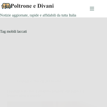
Salta
al
contenuto
Notizie aggiornate, rapide e affidabili da tutta Italia
Tag
mobili laccati
Consigli e Trucchi per la casa
Dimentica la cera: il prodotto naturale che pulisce il
legno e aiuta a nutrirlo