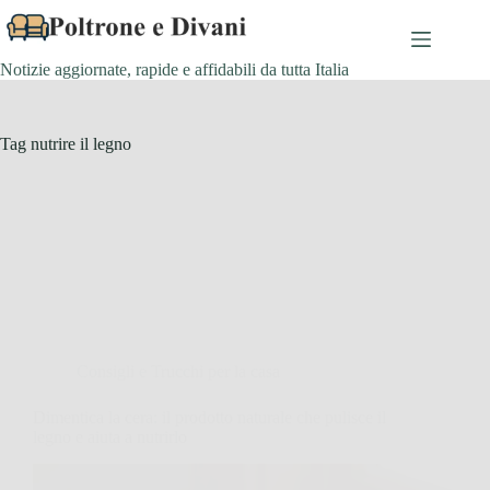
Salta
al
contenuto
Notizie aggiornate, rapide e affidabili da tutta Italia
Tag
nutrire il legno
Consigli e Trucchi per la casa
Dimentica la cera: il prodotto naturale che pulisce il
legno e aiuta a nutrirlo